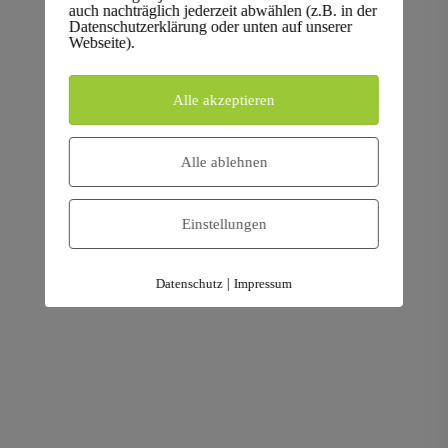
fachgerecht
nach
DIN 66399
in
auch nachträglich jederzeit abwählen (z.B. in der
Datenschutzerklärung oder unten auf unserer
Darmstadt
Webseite).
Professionelle Computerschrott Entsorgung in ganz
Deutschland – ProCoReX Europe GmbH bietet zertifizierte
Alle akzeptieren
Datenträgervernichtung nach DIN 66399, sichere Abholung
und umweltgerechtes Recycling Ihrer IT-Geräte. Setzen Sie
auf Datenschutz, Nachhaltigkeit und transparente Prozesse.
Alle ablehnen
Einstellungen
Datenschutz
|
Impressum