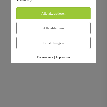
Professionelle Computerschrott Entsorgung in ganz
Deutschland – ProCoReX Europe GmbH bietet zertifizierte
Alle akzeptieren
Datenträgervernichtung nach DIN 66399, sichere Abholung
und umweltgerechtes Recycling Ihrer IT-Geräte. Setzen Sie
auf Datenschutz, Nachhaltigkeit und transparente Prozesse.
Alle ablehnen
Einstellungen
Datenschutz
|
Impressum